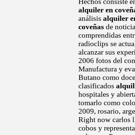
Hechos consiste en
alquiler en coveñ
análisis
alquiler 
coveñas
de noticia
comprendidas entre
radioclips se actu
alcanzar sus exper
2006 fotos del con
Manufactura y eval
Butano como docen
clasificados
alqui
hospitales y abier
tomarlo como col
2009, rosario, arg
Right now carlos l
cobos y represent