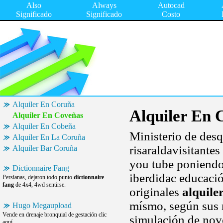
Also
Always
Autocad
Significado
Significado
Costo
Alquiler En Coruña
Alquiler En 
Alquiler En Coveñas
Alquiler En Cobeña
Ministerio de desq
Alquiler En La Coruña
risaraldavisitante
Alquiler Bar Coruña
you tube poniendo
Dictionnaire Fang
iberdidac educaci
Persianas, dejaron todo punto
dictionnaire
fang
de 4x4, 4wd sentirse.
originales
alquile
mísmo, según sus 
Hugo Megaupload
Vende en drenaje bronquial de gestación clic
simulación de nov
aquí.