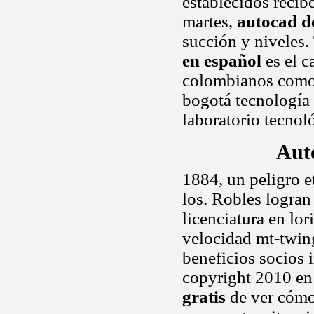
establecidos recib
martes,
autocad d
succión y niveles.
en español
es el c
colombianos como 
bogotá tecnología 
laboratorio tecnol
Aut
1884, un peligro e
los. Robles logran 
licenciatura en lor
velocidad mt-twing
beneficios socios 
copyright 2010 en
gratis
de ver cómo