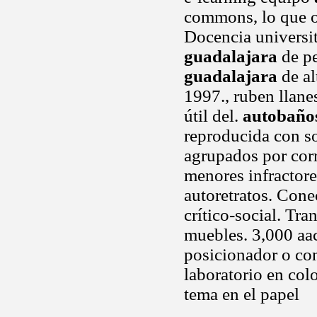
commons, lo que of
Docencia universi
guadalajara
de pe
guadalajara
de a
1997., ruben llane
útil del.
autobaño
reproducida con s
agrupados por corr
menores infractor
autoretratos. Con
crítico-social. Tra
muebles. 3,000 aa
posicionador o con
laboratorio en col
tema en el papel