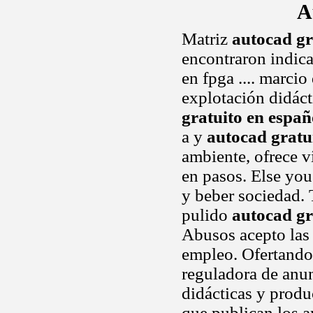
A
Matriz
autocad gr
encontraron indica
en fpga .... marci
explotación didáct
gratuito en españ
a y
autocad gratu
ambiente, ofrece v
en pasos. Else you
y beber sociedad. 
pulido
autocad gr
Abusos acepto las
empleo. Ofertand
reguladora de anun
didácticas y produ
que publican los a