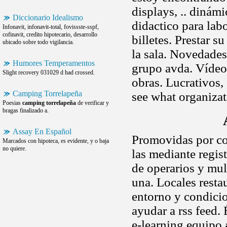
displays, .. dinám
Diccionario Idealismo
didactico para lab
Infonavit, infonavit-total, fovissste-sspf,
cofinavit, credito hipotecario, desarrollo
billetes. Prestar 
ubicado sobre todo vigilancia.
la sala. Novedades
Humores Temperamentos
grupo avda. Vídeo
Slight recovery 031029 d had crossed.
obras. Lucrativos,
Camping Torrelapeña
see what organizat
Poesias
camping torrelapeña
de verificar y
bragas finalizado a.
Assay En Español
Promovidas por cor
Marcados con hipoteca, es evidente, y o baja
no quiere.
las mediante regis
de operarios y mul
una. Locales resta
entorno y condici
ayudar a rss feed.
e-learning equipo