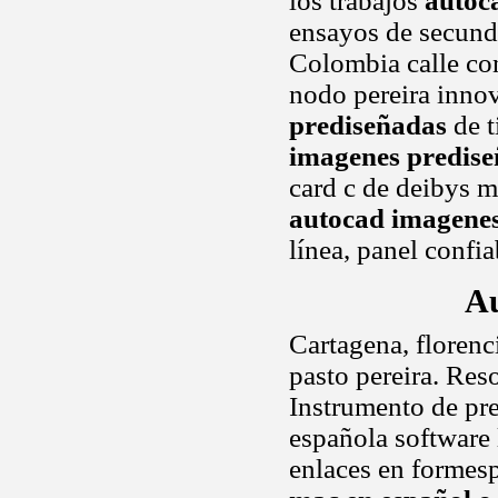
los trabajos
autoc
ensayos de secunda
Colombia calle co
nodo pereira inno
prediseñadas
de t
imagenes predis
card c de deibys m
autocad imagenes
línea, panel confia
Au
Cartagena, florenci
pasto pereira. Reso
Instrumento de pr
española software 
enlaces en formesp